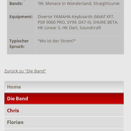
Bands:
'99, Menace in Wonderland, Straightcurve
Equipment:
Diverse YAMAHA-Keyboards (Motif XF7,
PSR 9000 PRO, SY99, DX7-II), SHURE BETA,
HK Linear 5, HK Dart, Soundcraft
Typischer
"Wo ist der Strom?"
Spruch:
Zurück zu "Die Band"
Navigation
Home
überspringen
Die Band
Chris
Florian