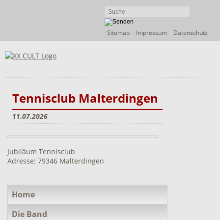
Navigation
Sitemap
Impressum
Datenschutz
überspringen
Tennisclub Malterdingen
11.07.2026
Jubiläum Tennisclub
Adresse: 79346 Malterdingen
Navigation
Home
überspringen
Die Band