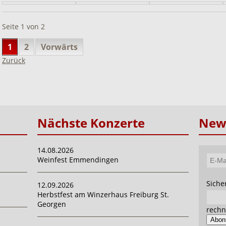
Seite 1 von 2
1
2
Vorwärts
Zurück
Nächste Konzerte
News
14.08.2026
Weinfest Emmendingen
E-
Mail-
Pflich
Siche
12.09.2026
Adres
Herbstfest am Winzerhaus Freiburg St.
Georgen
rechn
Abon