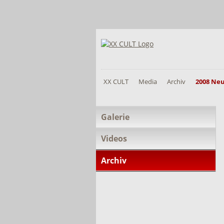
XX CULT
Media
Archiv
2008 Ne
Navigation
Galerie
überspringen
Videos
Archiv