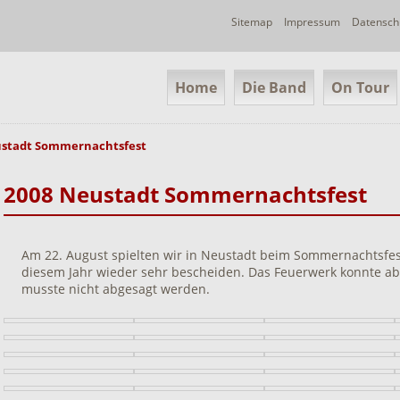
Navigation
Sitemap
Impressum
Datensch
überspringen
Navigation
Home
Die Band
On Tour
überspringen
ustadt Sommernachtsfest
2008 Neustadt Sommernachtsfest
Am 22. August spielten wir in Neustadt beim Sommernachtsfest
diesem Jahr wieder sehr bescheiden. Das Feuerwerk konnte ab
musste nicht abgesagt werden.