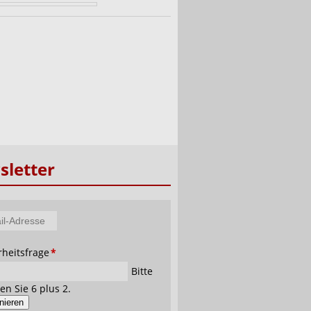
letter
tfeld
rheitsfrage
*
se
Bitte
en Sie 6 plus 2.
nieren