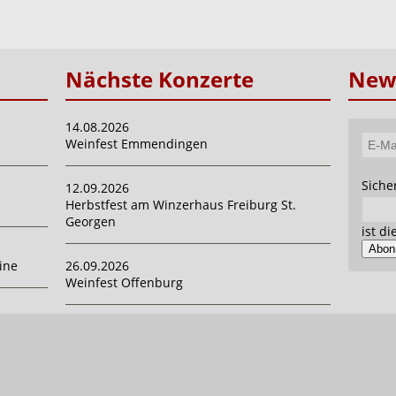
Nächste Konzerte
News
14.08.2026
Weinfest Emmendingen
E-
Mail-
Pflich
Siche
12.09.2026
Adres
Herbstfest am Winzerhaus Freiburg St.
Georgen
ist d
Abon
ine
26.09.2026
Weinfest Offenburg