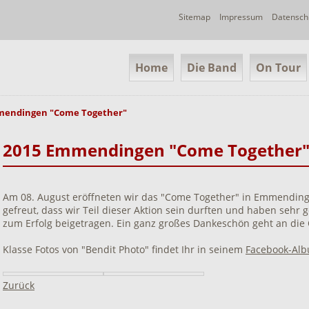
Navigation
Sitemap
Impressum
Datensch
überspringen
Navigation
Home
Die Band
On Tour
überspringen
mendingen "Come Together"
2015 Emmendingen "Come Together
Am 08. August eröffneten wir das "Come Together" in Emmending
gefreut, dass wir Teil dieser Aktion sein durften und haben sehr 
zum Erfolg beigetragen. Ein ganz großes Dankeschön geht an die 
Klasse Fotos von "Bendit Photo" findet Ihr in seinem
Facebook-Al
Zurück