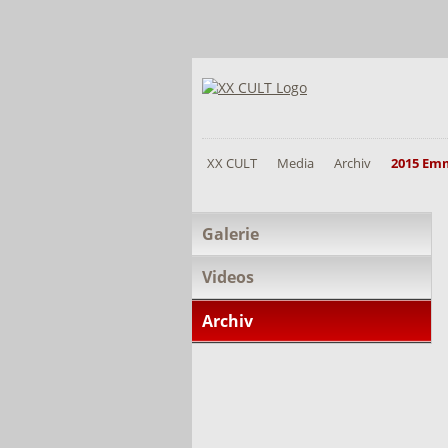
XX CULT
Media
Archiv
2015 Em
Navigation
Galerie
überspringen
Videos
Archiv