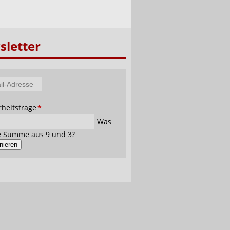
letter
tfeld
rheitsfrage
*
se
Was
ie Summe aus 9 und 3?
nieren