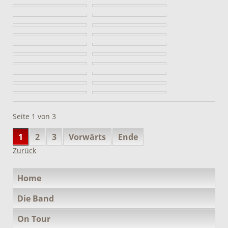
Seite 1 von 3
1
2
3
Vorwärts
Ende
Zurück
Navigation
Home
überspringen
Die Band
On Tour